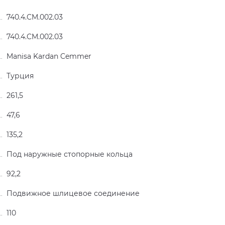
740.4.CM.002.03
740.4.CM.002.03
Manisa Kardan Cemmer
Турция
261,5
47,6
135,2
Под наружные стопорные кольца
92,2
Подвижное шлицевое соединение
110