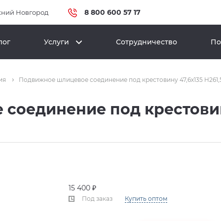
8 800 600 57 17
ний Новгород
лог
Услуги
Сотрудничество
По
ия
Подвижное шлицевое соединение под крестовину 47,6x135 H261,
соединение под крестовину
15 400 ₽
Под заказ
Купить оптом