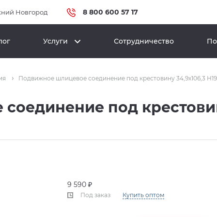
8 800 600 57 17
ний Новгород
лог
Услуги
Сотрудничество
По
ия
Подвижное шлицевое соединение под крестовину 34,9x106,3 H1
соединение под крестовину
9 590 ₽
Под заказ
Купить оптом