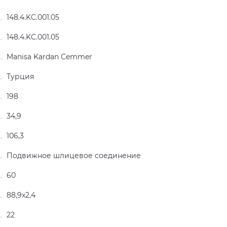
148.4.KC.001.05
148.4.KC.001.05
Manisa Kardan Cemmer
Турция
198
34,9
106,3
Подвижное шлицевое соединение
60
88,9x2,4
22