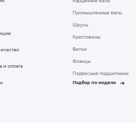
ия
Карданные валы
Промышленные валы
Шрусы
Акции
Крестовины
Вилки
ничество
Фланцы
а и оплата
Подвесные подшипники
ты
Подбор по модели