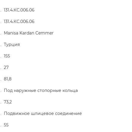
131.4.КС.006.06
131.4.КС.006.06
Manisa Kardan Cemmer
Турция
155
27
81,8
Под наружные стопорные кольца
73,2
Подвижное шлицевое соединение
55