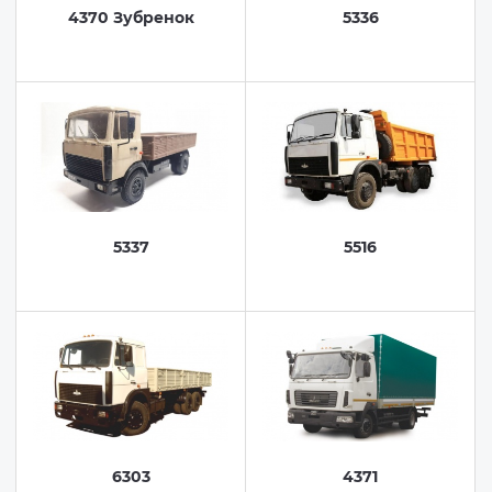
4370 Зубренок
5336
5337
5516
6303
4371