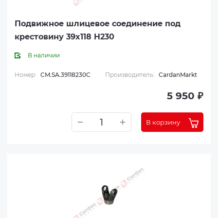
Подвижное шлицевое соединение под
крестовину 39x118 H230
В наличии
Номер:
CM.SA.39118230C
Производитель:
CardanMarkt
5 950 ₽
В корзину