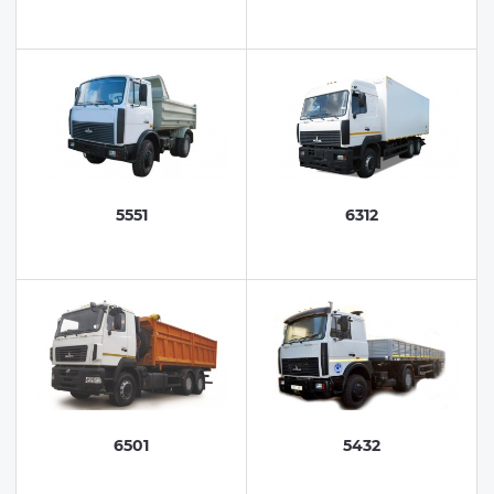
5551
6312
6501
5432