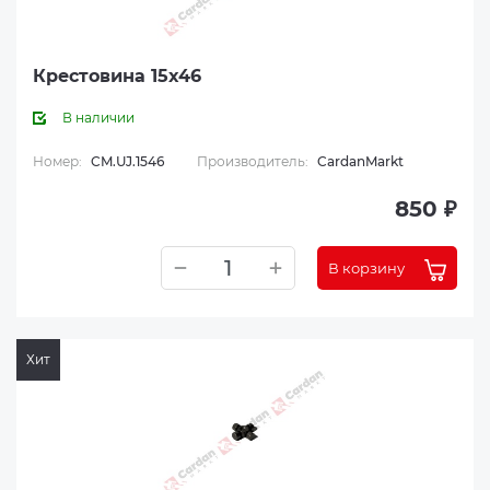
Крестовина 15x46
В наличии
Номер:
CM.UJ.1546
Производитель:
CardanMarkt
850 ₽
В корзину
Хит