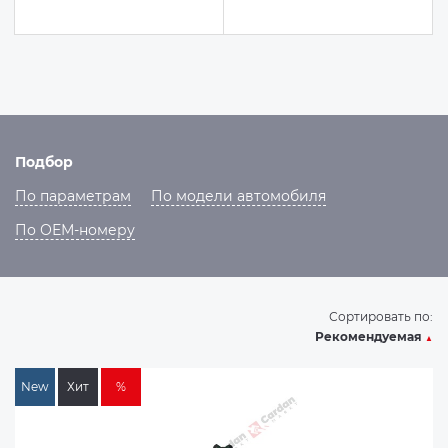
Подбор
По параметрам
По модели автомобиля
По ОЕМ-номеру
Сортировать по:
Рекомендуемая
▲
New
Хит
%