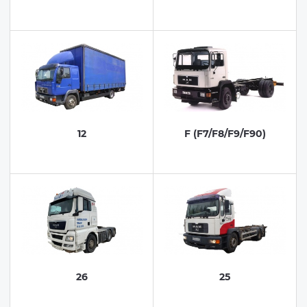
12
F (F7/F8/F9/F90)
26
25