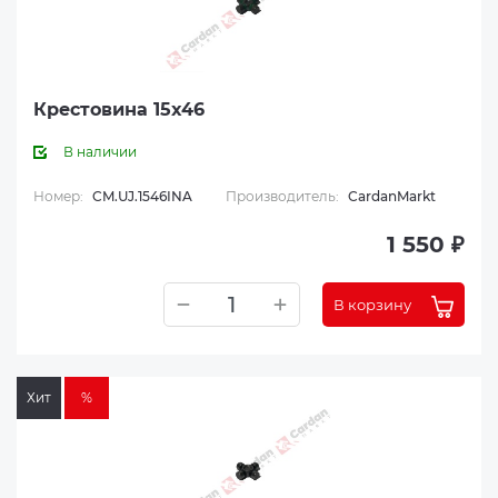
Крестовина 15x46
В наличии
Номер:
CM.UJ.1546INA
Производитель:
CardanMarkt
1 550 ₽
В корзину
Хит
%