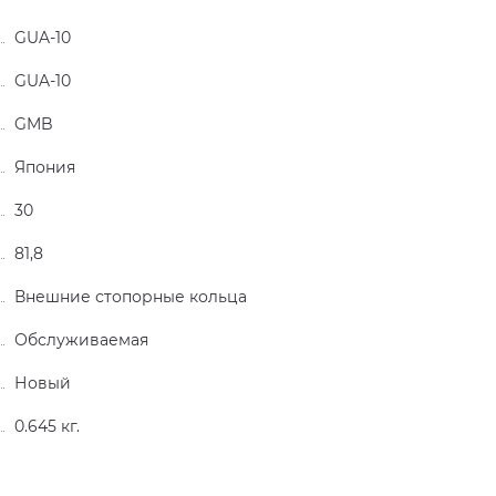
GUA-10
GUA-10
GMB
Япония
30
81,8
Внешние стопорные кольца
Обслуживаемая
Новый
0.645 кг.