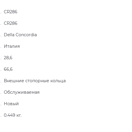
CR286
CR286
Della Concordia
Италия
28,6
66,6
Внешние стопорные кольца
Обслуживаемая
Новый
0.449 кг.