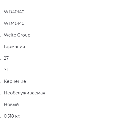
WD40140
WD40140
Welte Group
Германия
27
71
Кернение
Необслуживаемая
Новый
0.518 кг.